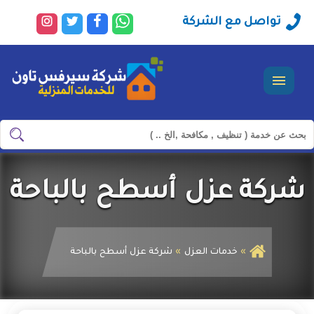
راسلنا
تابعنا
تابعنا
تابعنا
تواصل مع الشركة
عبر
على
على
على
الواتساب
فيسبوك
تويتر
انستجرا
القائمة
ابحث
ابحث
في
شركة
شركة عزل أسطح بالباحة
سيرفس
تاون
خدمات العزل
شركة عزل أسطح بالباحة