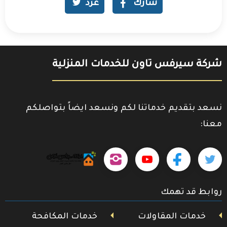
شارك
غرد
شركة سيرفس تاون للخدمات المنزلية
نسعد بتقديم خدماتنا لكم ونسعد ايضاً بتواصلكم
معنا:
حمل
تابعنا
تابعنا
تابعنا
تابعنا
تطبيقنا
على
على
على
على
على
روابط قد تهمك
جوجل
تويتر
فيسبوك
يوتيوب
إنستجرام
بلاي
خدمات المقاولات
خدمات المكافحة